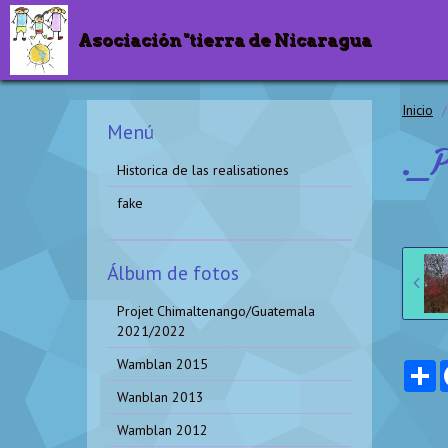
Asociación "tierra de Nicaragua
Inicio
Menú
._
Historica de las realisationes
fake
Álbum de fotos
Projet Chimaltenango/Guatemala
2021/2022
Wamblan 2015
P
Wanblan 2013
Wamblan 2012