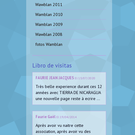
Wawblan 2011
Wamblan 2010
Wamblan 2009
Wawblan 2008
fotos Wamblan
Libro de visitas
FAURIE JEAN JACQUES
El 13/07/2020
Très belle experience durant ces 12
années avec TIERRA DE NICARAGUA
une nouvelle page reste à ecrire ...
Faurie Gaël
El 19/04/2014
Après avoir vu naitre cette
association, après avoir vu des