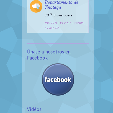
Departamento de
Jinotega
°C
29
Lluvia ligera
Mín: 29 °C | Máx: 29 °C | Viento:
15 kmh 49°
Únase a nosotros en
Facebook
Vidéos