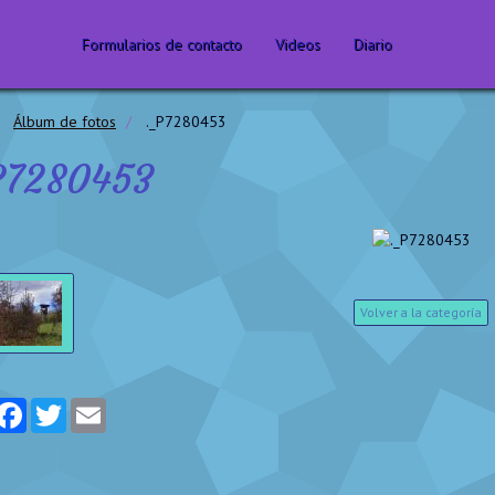
Formularios de contacto
Videos
Diario
Álbum de fotos
._P7280453
P7280453
Volver a la categoría
artager
Facebook
Twitter
Email